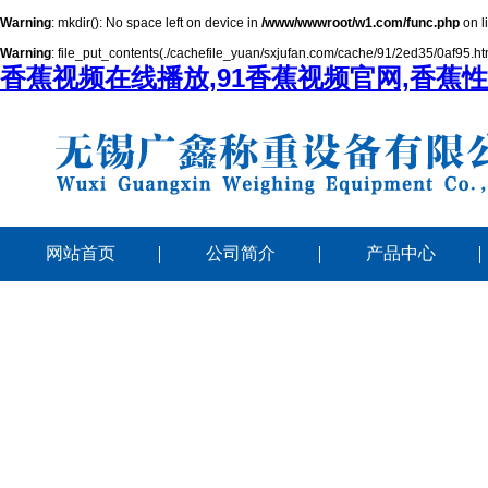
Warning
: mkdir(): No space left on device in
/www/wwwroot/w1.com/func.php
on l
Warning
: file_put_contents(./cachefile_yuan/sxjufan.com/cache/91/2ed35/0af95.html
香蕉视频在线播放,91香蕉视频官网,香蕉
网站首页
公司简介
产品中心