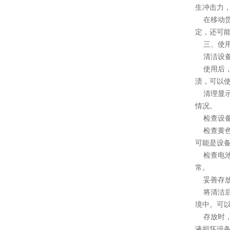
生冲击力
在移动货
定，还可
三、使用
清洁设
使用后，
渍，可以
清理显示
情况。
检查设备
检查黄色
可能是设
检查电池
常。
妥善存
将清洁后
境中。可
存放时，
液损坏设