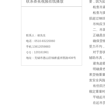
联系香蕉视频在线播放
要，因为
检查吊
检查与黄
损超过钢
吊钩应无
二、吊装
正确悬挂
联系人：侯先生
确保货物
电话：0510-83220060
受力不均
手机:13812059883
对于形状
ＱＱ：120161961
辅助吊具
地址：无锡市惠山区钱桥盛岸西路408号
避免超
明确黄色
果货物重
发安全风
有些四方
额定重量
平稳起吊
在起吊货