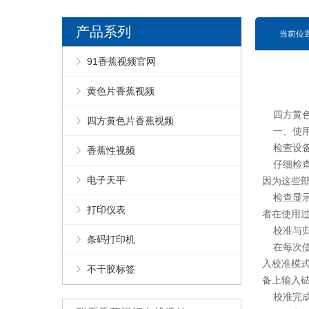
产品系列
当前位置
91香蕉视频官网
黄色片香蕉视频
四方黄色
四方黄色片香蕉视频
一、使用
检查设备
香蕉性视频
仔细检查
电子天平
因为这些
检查显示
打印仪表
者在使用
校准与
条码打印机
在每次使
入校准模
不干胶标签
备上输入
校准完成