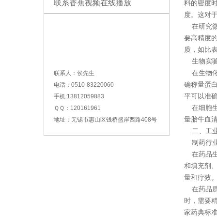
联系香蕉视频在线播放
料的密度
度。这对
在研究微
要高精度
质，如比
生物实
在生物化
联系人：侯先生
确称量蛋
电话：0510-83220060
平可以准
手机:13812059883
在细胞生
ＱＱ：120161961
量胎牛血
地址：无锡市惠山区钱桥盛岸西路408号
二、工业
制药行
在药品生
和填充剂
量和疗效
在药品质
时，需要
家药典标