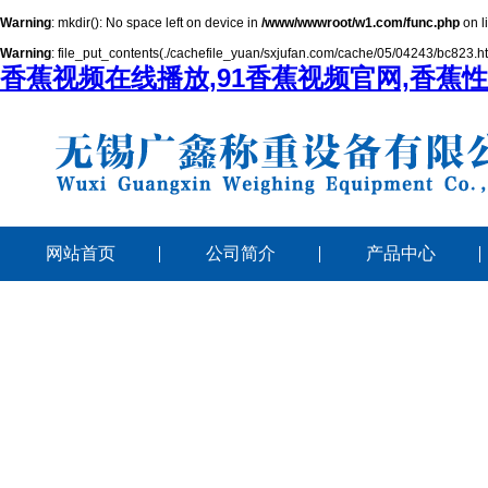
Warning
: mkdir(): No space left on device in
/www/wwwroot/w1.com/func.php
on l
Warning
: file_put_contents(./cachefile_yuan/sxjufan.com/cache/05/04243/bc823.html
香蕉视频在线播放,91香蕉视频官网,香蕉
网站首页
公司简介
产品中心