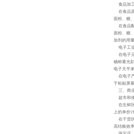
食品加工
在食品原
面粉、糖
在食品配
面粉、糖
加剂的用
电子工
在电子元
确称量光
电子天平
在电子产
于粘贴屏
三、商业
超市和便
在生鲜区
上的单价
在干货区
高结账效
珠宝店