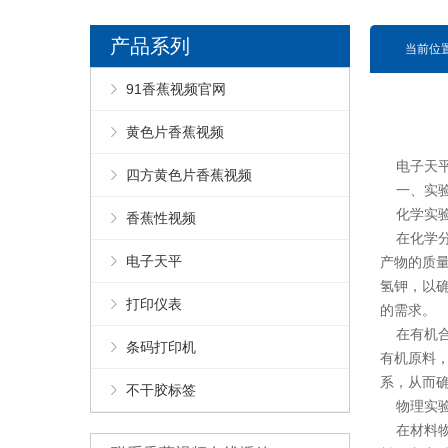
产品系列
当前位置
91香蕉视频官网
黄色片香蕉视频
电子天平
四方黄色片香蕉视频
一、实验
化学实
香蕉性视频
在化学分
电子天平
产物的质
氢钾，以确
打印仪表
的需求。
在有机合
条码打印机
有机原料
系，从而
不干胶标签
物理实
在材料物