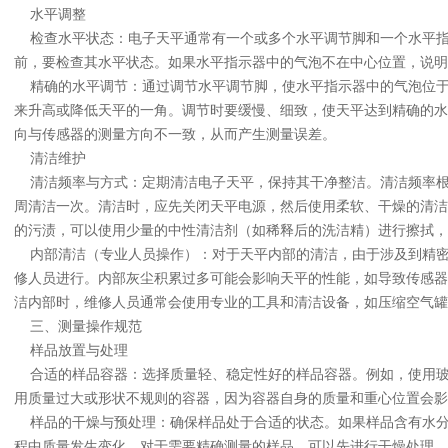
水平调整
检查水平状态：电子天平通常有一个或多个水平调节脚和一个水平指
前，要检查其水平状态。如果水平指示器中的气泡不在中心位置，说明
精确的水平调节：通过调节水平调节脚，使水平指示器中的气泡位于
来升高或降低天平的一角。调节时要缓慢、细致，使天平达到精确的水
向与传感器的测量方向不一致，从而产生测量误差。
清洁维护
清洁频率与方式：定期清洁电子天平，保持其干净整洁。清洁频率根
周清洁一次。清洁时，应先关闭天平电源，然后使用柔软、干燥的清洁
的污渍，可以使用少量的中性清洁剂（如稀释后的洗洁精）进行擦拭
内部清洁（专业人员操作）：对于天平内部的清洁，由于涉及到精密
修人员进行。内部灰尘积累过多可能会影响天平的性能，如导致传感器
洁内部时，维修人员通常会使用专业的工具和清洁设备，如压缩空气罐
三、测量操作规范
样品放置与处理
合适的样品容器：选择质量轻、稳定性好的样品容器。例如，使用玻
用质量过大或形状不规则的容器，因为容器自身的质量和重心位置会
样品的干燥与预处理：确保样品处于合适的状态。如果样品含有水分
程中质量发生变化。对于需要精确测量的样品，可以先进行干燥处理，