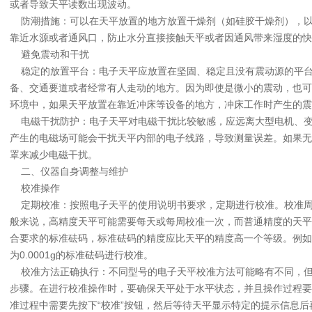
或者导致天平读数出现波动。
防潮措施：可以在天平放置的地方放置干燥剂（如硅胶干燥剂），以
靠近水源或者通风口，防止水分直接接触天平或者因通风带来湿度的快
避免震动和干扰
稳定的放置平台：电子天平应放置在坚固、稳定且没有震动源的平台
备、交通要道或者经常有人走动的地方。因为即使是微小的震动，也可
环境中，如果天平放置在靠近冲床等设备的地方，冲床工作时产生的震
电磁干扰防护：电子天平对电磁干扰比较敏感，应远离大型电机、变
产生的电磁场可能会干扰天平内部的电子线路，导致测量误差。如果无
罩来减少电磁干扰。
二、仪器自身调整与维护
校准操作
定期校准：按照电子天平的使用说明书要求，定期进行校准。校准周
般来说，高精度天平可能需要每天或每周校准一次，而普通精度的天平
合要求的标准砝码，标准砝码的精度应比天平的精度高一个等级。例如，
为0.0001g的标准砝码进行校准。
校准方法正确执行：不同型号的电子天平校准方法可能略有不同，但
步骤。在进行校准操作时，要确保天平处于水平状态，并且操作过程要
准过程中需要先按下“校准”按钮，然后等待天平显示特定的提示信息后