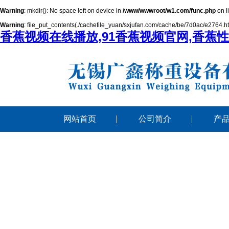
Warning
: mkdir(): No space left on device in
/www/wwwroot/w1.com/func.php
on l
Warning
: file_put_contents(./cachefile_yuan/sxjufan.com/cache/be/7d0ac/e2764.html
香蕉视频在线播放,91香蕉视频官网,香蕉
网站首页
公司简介
产