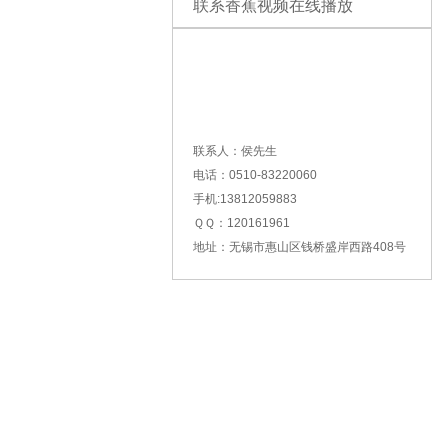
联系香蕉视频在线播放
联系人：侯先生
电话：0510-83220060
手机:13812059883
ＱＱ：120161961
地址：无锡市惠山区钱桥盛岸西路408号